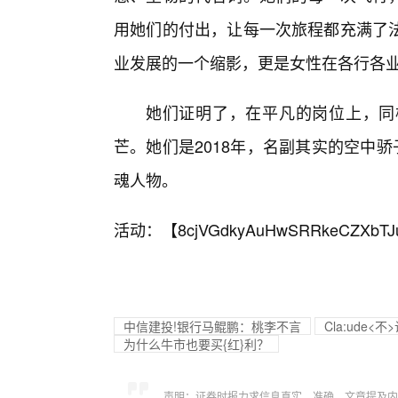
用她们的付出，让每一次旅程都充满了
业发展的一个缩影，更是女性在各行各
她们证明了，在平凡的岗位上，同
芒。她们是2018年，名副其实的空中骄
魂人物。
活动：【
8cjVGdkyAuHwSRRkeCZXbTJ
中信建投!银行马鲲鹏：桃李不言
Cla:ude
为什么牛市也要买{红}利？
声明：证券时报力求信息真实、准确，文章提及内